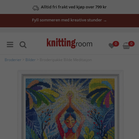
Alltid fri frakt ved kjøp over 799 kr
Fyll sommeren med kreative stunder →
0
0
Broderier
>
Bilder
> Broderipakke Bilde Meditasjon