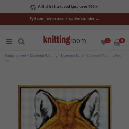
Alltid fri frakt ved kjøp over 799 kr
Fyll sommeren med kreative stunder →
0
0
Hobbyhjørnet
>
Diamond Painting
>
Diamond Dotz
> Diamond Painting Rød
Rev