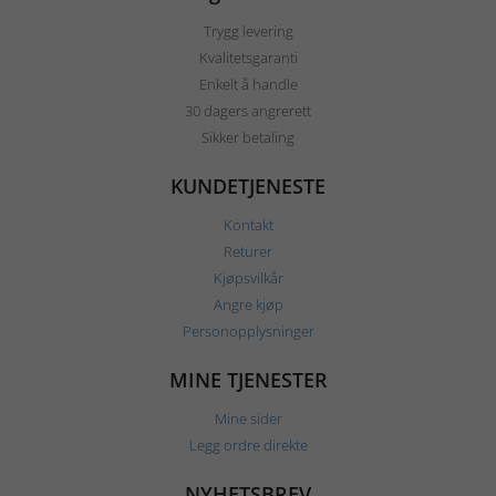
Trygg levering
Kvalitetsgaranti
Enkelt å handle
30 dagers angrerett
Sikker betaling
KUNDETJENESTE
Kontakt
Returer
Kjøpsvilkår
Angre kjøp
Personopplysninger
MINE TJENESTER
Mine sider
Legg ordre direkte
NYHETSBREV