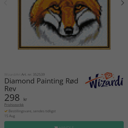
WizardiArt
Art. nr: 352539
Diamond Painting Rød
Rev
298
kr
Prishistorikk
Bestillingsvare, sendes tidligst
15 Aug
HANDLE