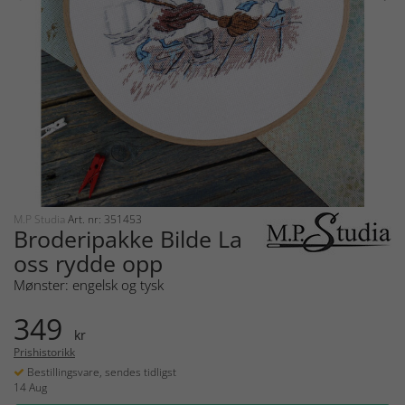
M.P Studia
Art. nr: 351453
Broderipakke Bilde La
oss rydde opp
Mønster: engelsk og tysk
349
kr
Prishistorikk
Bestillingsvare, sendes tidligst
14 Aug