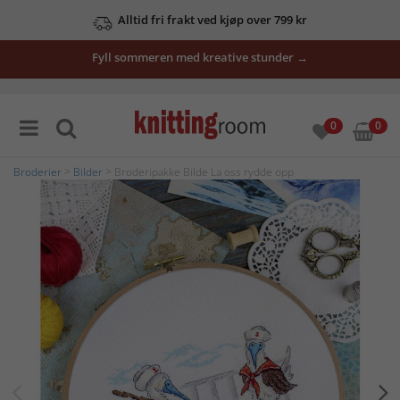
Alltid fri frakt ved kjøp over 799 kr
Fyll sommeren med kreative stunder →
0
0
Broderier
>
Bilder
> Broderipakke Bilde La oss rydde opp