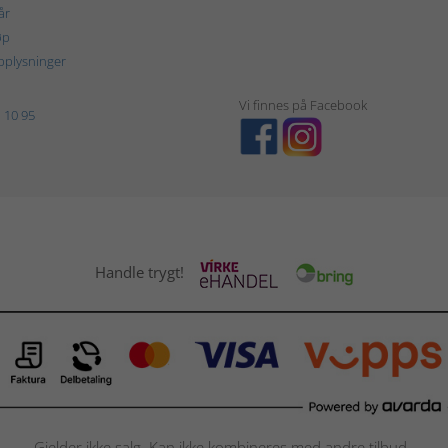
år
øp
plysninger
Vi finnes på Facebook
 10 95
Handle trygt!
Gjelder ikke salg. Kan ikke kombineres med andre tilbud.