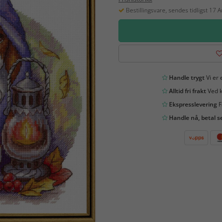
Bestillingsvare, sendes tidligst 17 
Handle trygt
Vi er 
Alltid fri frakt
Ved k
Ekspresslevering
F
Handle nå, betal s