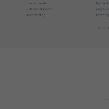
Enkelt å handle
Kjøpsvilk
30 dagers angrerett
Angre kj
Sikker betaling
Personop
Tel:
69 21