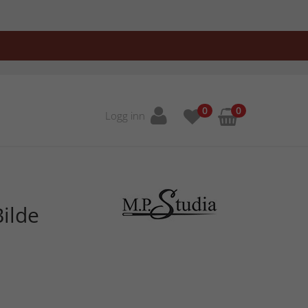
0
0
Logg inn
ilde