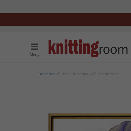
Meny
Broderier
>
Bilder
> Broderipakke Bilde Høstblues