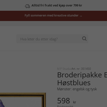
Alltid fri frakt ved kjøp over 799 kr
Fyll sommeren med kreative stunder →
M.P Studia
Art. nr: 351450
Broderipakke B
Høstblues
Mønster: engelsk og tysk
598
kr
Prishistorikk