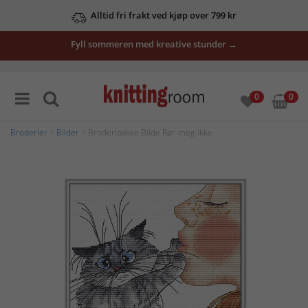
Alltid fri frakt ved kjøp over 799 kr
Fyll sommeren med kreative stunder →
0
0
Broderier
>
Bilder
> Broderipakke Bilde Rør-meg-ikke