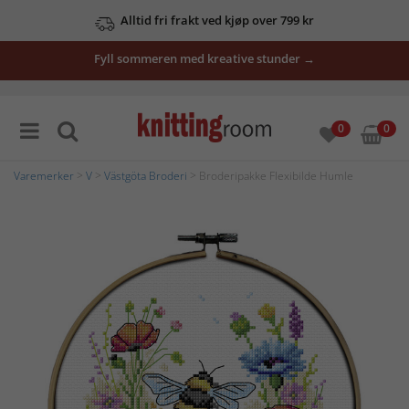
Alltid fri frakt ved kjøp over 799 kr
Fyll sommeren med kreative stunder →
0
0
Varemerker
>
V
>
Västgöta Broderi
> Broderipakke Flexibilde Humle