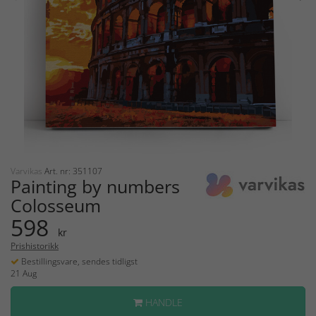
Varvikas
Art. nr: 351107
Painting by numbers
Colosseum
598
kr
Prishistorikk
Bestillingsvare, sendes tidligst
21 Aug
HANDLE