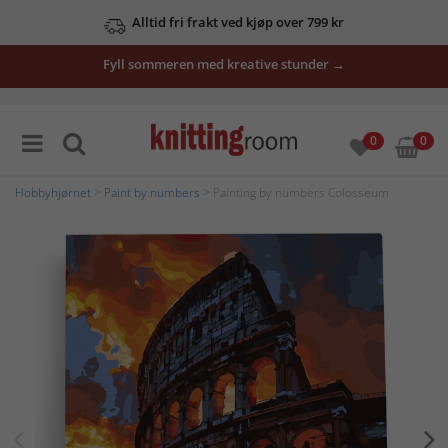
Alltid fri frakt ved kjøp over 799 kr
Fyll sommeren med kreative stunder →
0
0
Hobbyhjørnet
>
Paint by numbers
> Painting by numbers Colosseum