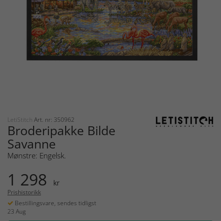
LetiStitch
Art. nr: 350962
Broderipakke Bilde
Savanne
Mønstre: Engelsk.
1 298
kr
Prishistorikk
Bestillingsvare, sendes tidligst
23 Aug