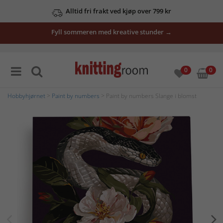
Alltid fri frakt ved kjøp over 799 kr
Fyll sommeren med kreative stunder →
0
0
Hobbyhjørnet
>
Paint by numbers
> Paint by numbers Slange i blomst