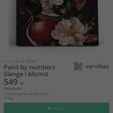
Varvikas
Art. nr: 350925
Paint by numbers
Slange i blomst
549
kr
Prishistorikk
Bestillingsvare, sendes tidligst
21 Aug
HANDLE