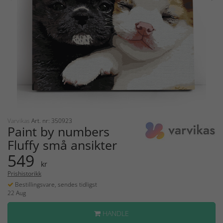
Varvikas
Art. nr: 350923
Paint by numbers
Fluffy små ansikter
549
kr
Prishistorikk
Bestillingsvare, sendes tidligst
22 Aug
HANDLE