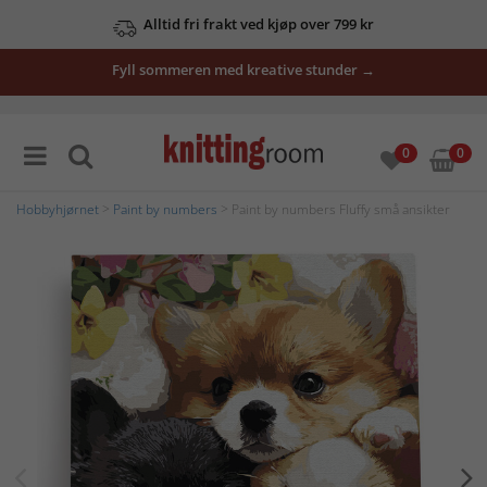
Alltid fri frakt ved kjøp over 799 kr
Fyll sommeren med kreative stunder →
0
0
Hobbyhjørnet
>
Paint by numbers
> Paint by numbers Fluffy små ansikter