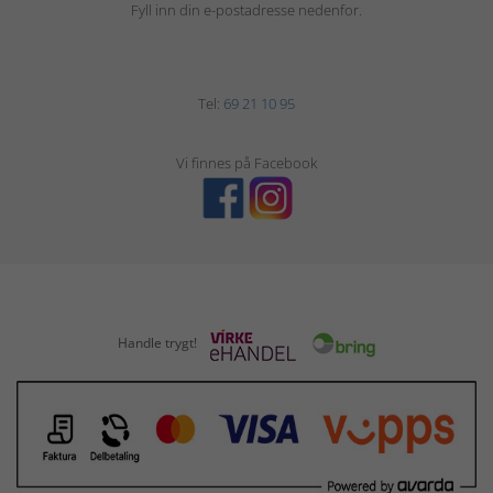
Fyll inn din e-postadresse nedenfor.
Tel:
69 21 10 95
Vi finnes på Facebook
Handle trygt!