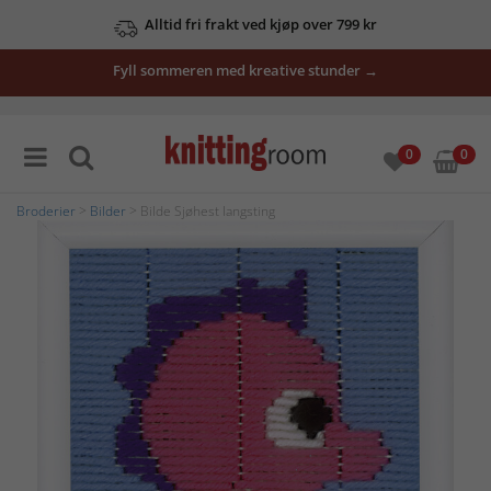
Alltid fri frakt ved kjøp over 799 kr
Fyll sommeren med kreative stunder →
0
0
Broderier
>
Bilder
> Bilde Sjøhest langsting