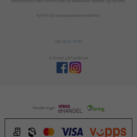
Motta e-post med fortrinnsrett på eksklusive rabatter og nyheter.
Fyll inn din e-postadresse nedenfor.
Tel:
69 21 10 95
Vi finnes på Facebook
Handle trygt!