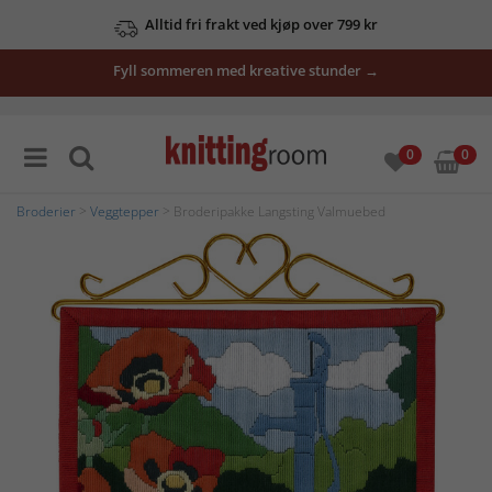
Alltid fri frakt ved kjøp over 799 kr
Fyll sommeren med kreative stunder →
0
0
Broderier
>
Veggtepper
> Broderipakke Langsting Valmuebed