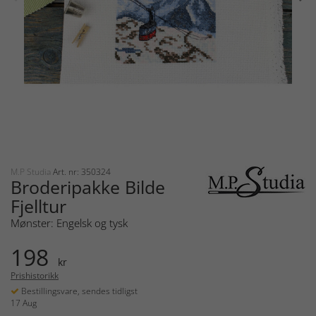
M.P Studia
Art. nr: 350324
Broderipakke Bilde
Fjelltur
Mønster: Engelsk og tysk
198
kr
Prishistorikk
Bestillingsvare, sendes tidligst
17 Aug