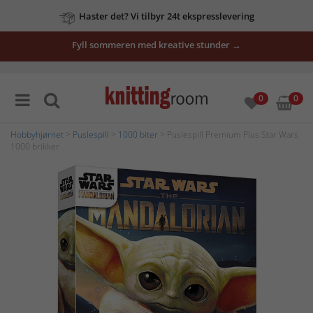
Haster det? Vi tilbyr 24t ekspresslevering
Fyll sommeren med kreative stunder →
0
0
Hobbyhjørnet
>
Puslespill
>
1000 biter
> Puslespill Premium Plus Star Wars
1000 brikker