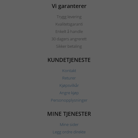
Vi garanterer
Trygg levering
Kvalitetsgaranti
Enkelt å handle
30 dagers angrerett
Sikker betaling
KUNDETJENESTE
Kontakt
Returer
Kjøpsvilkår
Angre kjøp
Personopplysninger
MINE TJENESTER
Mine sider
Legg ordre direkte