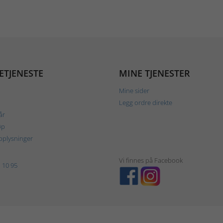
ETJENESTE
MINE TJENESTER
Mine sider
Legg ordre direkte
år
øp
plysninger
Vi finnes på Facebook
 10 95