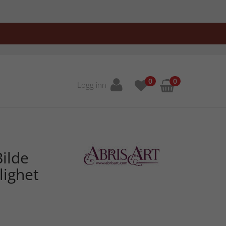
0
0
Logg inn
ilde
lighet