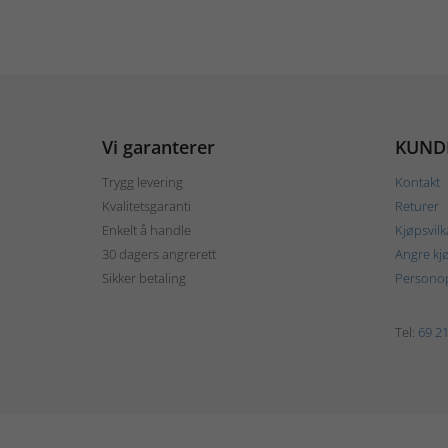
Vi garanterer
KUND
Trygg levering
Kontakt
Kvalitetsgaranti
Returer
Enkelt å handle
Kjøpsvilk
30 dagers angrerett
Angre kj
Sikker betaling
Personop
Tel:
69 21