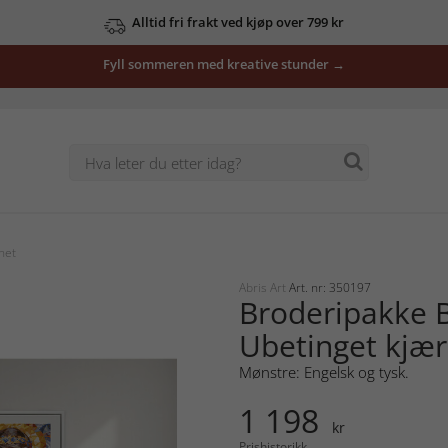
Alltid fri frakt ved kjøp over 799 kr
Fyll sommeren med kreative stunder →
het
Abris Art
Art. nr: 350197
Broderipakke B
Ubetinget kjær
Mønstre: Engelsk og tysk.
1 198
kr
Prishistorikk