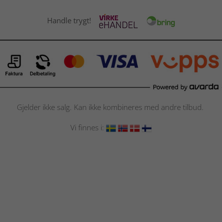
Handle trygt!
Gjelder ikke salg. Kan ikke kombineres med andre tilbud.
Vi finnes i: