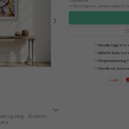
Bestillingsvare, sendes tidligst 25 
Handle trygt
Vi er 
Alltid fri frakt
Ved k
Ekspresslevering
F
Handle nå, betal s
tråder og sting. Broderes
t a...