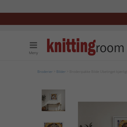
Meny
Broderier
>
Bilder
> Broderipakke Bilde Ubetinget kjærlig