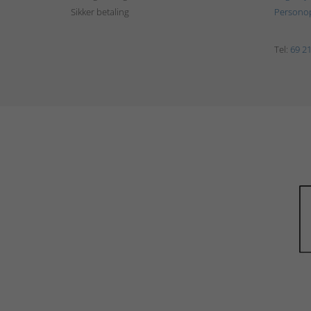
Sikker betaling
Personop
Tel:
69 21