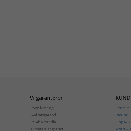
Vi garanterer
KUND
Trygg levering
Kontakt
Kvalitetsgaranti
Returer
Enkelt å handle
Kjøpsvilk
30 dagers angrerett
Angre kj