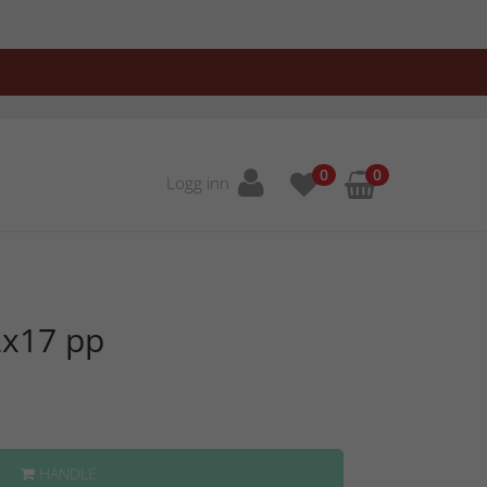
0
0
Logg inn
x17 pp
HANDLE