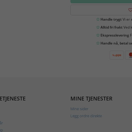
Handle trygt
Vi er 
Alltid fri frakt
Ved k
Ekspresslevering
F
Handle nå, betal s
ETJENESTE
MINE TJENESTER
Mine sider
Legg ordre direkte
år
øp