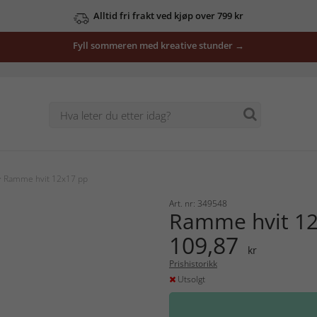
Alltid fri frakt ved kjøp over 799 kr
Fyll sommeren med kreative stunder →
 Ramme hvit 12x17 pp
Art. nr: 349548
Ramme hvit 12
109,87
kr
Prishistorikk
Utsolgt