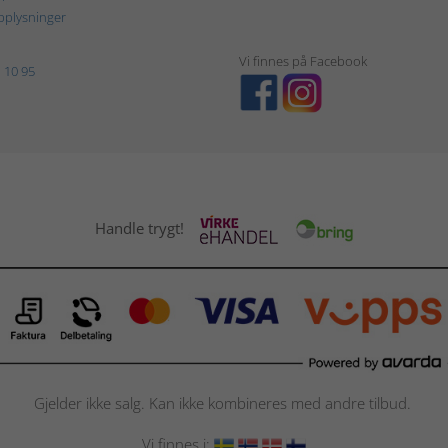
plysninger
Vi finnes på Facebook
 10 95
Handle trygt!
Gjelder ikke salg. Kan ikke kombineres med andre tilbud.
Vi finnes i: