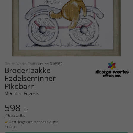
Design Works Crafts
Art. nr: 346965
Broderipakke
Fødelseminner
Pikebarn
Mønster: Engelsk
598
kr
Prishistorikk
Bestillingsvare, sendes tidligst
31 Aug