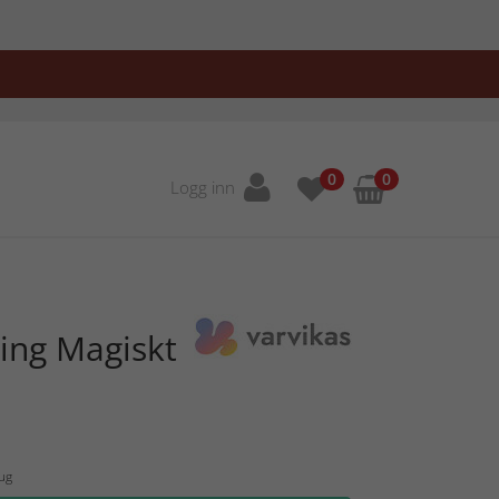
0
0
Logg inn
ing Magiskt
Aug