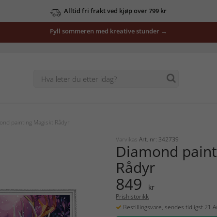
Alltid fri frakt ved kjøp over 799 kr
Fyll sommeren med kreative stunder →
nd painting Magiskt Rådyr
Varvikas
Art. nr: 342739
Diamond paint
Rådyr
849
kr
Prishistorikk
Bestillingsvare, sendes tidligst 21 