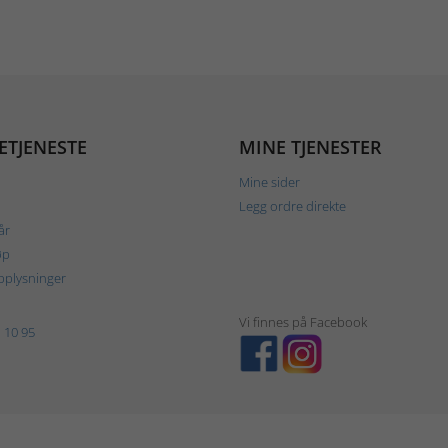
ETJENESTE
MINE TJENESTER
Mine sider
Legg ordre direkte
år
øp
plysninger
Vi finnes på Facebook
 10 95