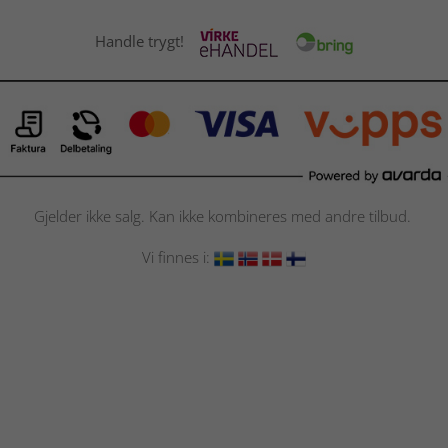
Handle trygt!
Gjelder ikke salg. Kan ikke kombineres med andre tilbud.
Vi finnes i: