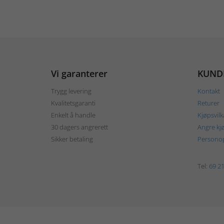
Vi garanterer
KUND
Trygg levering
Kontakt
Kvalitetsgaranti
Returer
Enkelt å handle
Kjøpsvilk
30 dagers angrerett
Angre kj
Sikker betaling
Personop
Tel:
69 21