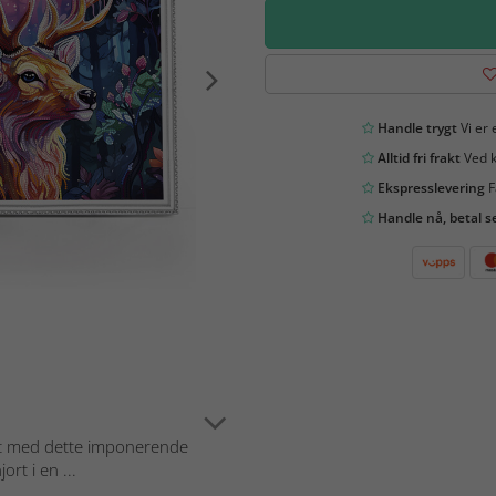
Handle trygt
Vi er 
Alltid fri frakt
Ved k
Ekspresslevering
F
Handle nå, betal s
et med dette imponerende
rt i en ...