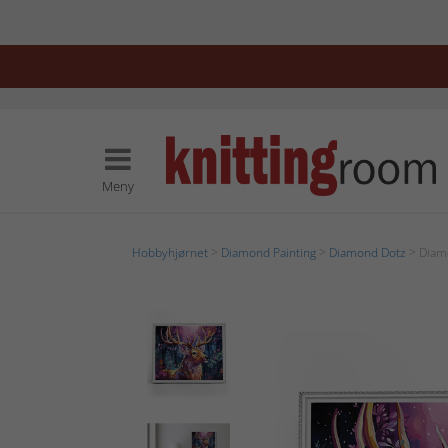
Meny
Hobbyhjørnet
>
Diamond Painting
>
Diamond Dotz
> Diamo