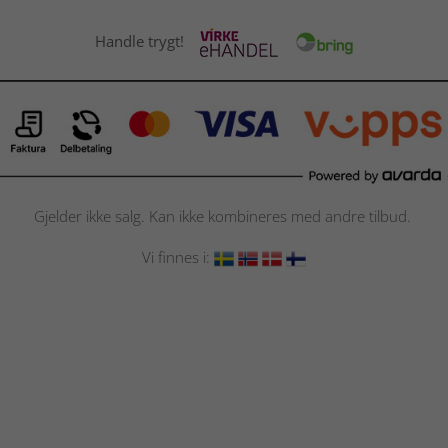
Handle trygt!
Gjelder ikke salg. Kan ikke kombineres med andre tilbud.
Vi finnes i: