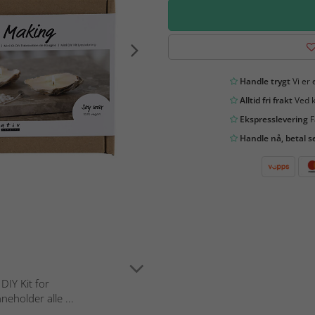
Handle trygt
Vi er 
Alltid fri frakt
Ved k
Ekspresslevering
F
Handle nå, betal s
DIY Kit for
nneholder alle ...