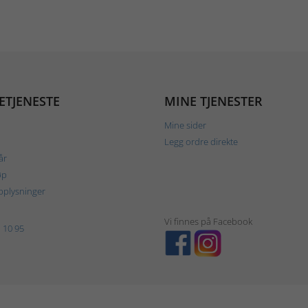
ETJENESTE
MINE TJENESTER
Mine sider
Legg ordre direkte
år
øp
plysninger
Vi finnes på Facebook
 10 95