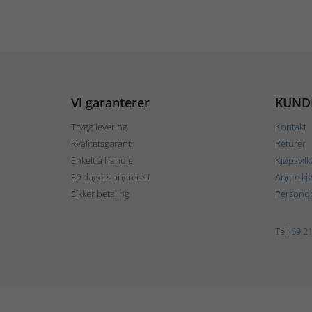
Vi garanterer
KUND
Trygg levering
Kontakt
Kvalitetsgaranti
Returer
Enkelt å handle
Kjøpsvilk
30 dagers angrerett
Angre kj
Sikker betaling
Personop
Tel:
69 21