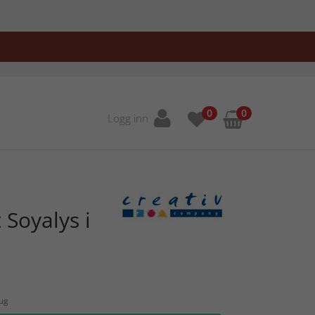
0
0
Logg inn
 Soyalys i
Aug