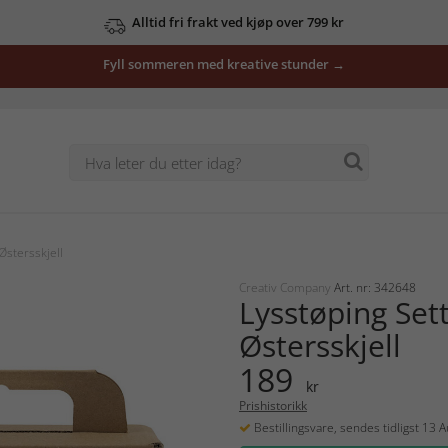
Alltid fri frakt ved kjøp over 799 kr
Fyll sommeren med kreative stunder →
Østersskjell
Creativ Company
Art. nr: 342648
Lysstøping Sett
Østersskjell
189
kr
Prishistorikk
Bestillingsvare, sendes tidligst 13 