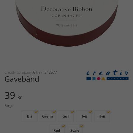
Creativ Company
Art. nr: 342577
Gavebånd
39
kr
Farge
Blå
Grønn
Gull
Hvit
Hvit
Rød
Svart