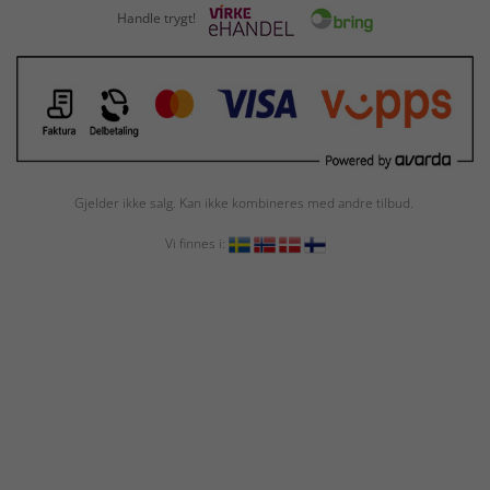
Handle trygt!
Gjelder ikke salg. Kan ikke kombineres med andre tilbud.
Vi finnes i: