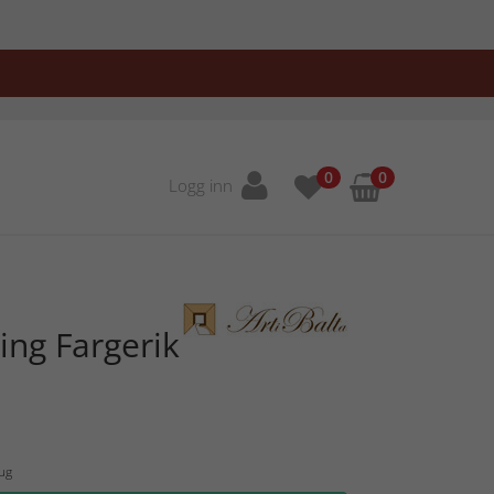
0
0
Logg inn
ng Fargerik
Aug