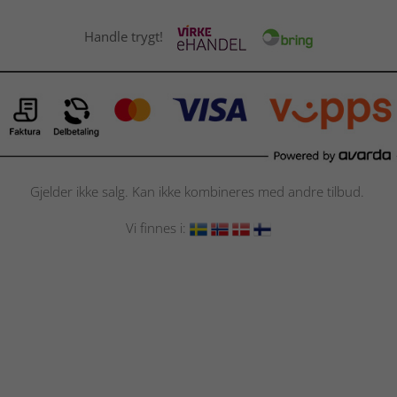
Handle trygt!
Gjelder ikke salg. Kan ikke kombineres med andre tilbud.
Vi finnes i: