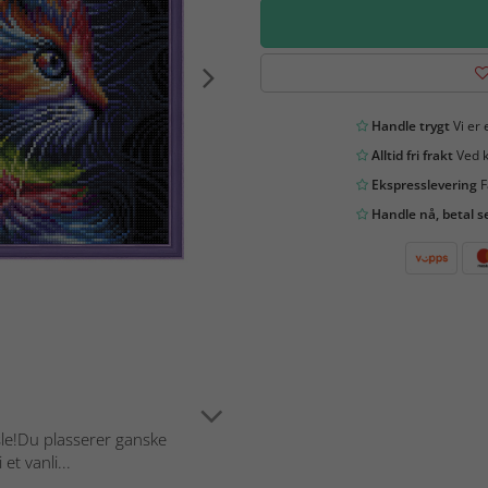
Handle trygt
Vi er 
Alltid fri frakt
Ved k
Ekspresslevering
F
Handle nå, betal s
sle!Du plasserer ganske
et vanli...