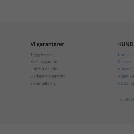
Vi garanterer
KUND
Trygg levering
Kontakt
Kvalitetsgaranti
Returer
Enkelt å handle
Kjøpsvilk
30 dagers angrerett
Angre kj
Sikker betaling
Personop
Tel:
69 21