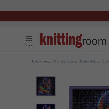
Meny
Hobbyhjørnet
>
Diamond Painting
>
Diamond Dotz
> Diamo