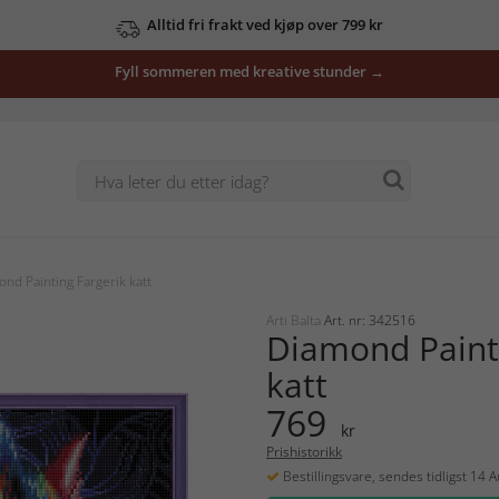
Alltid fri frakt ved kjøp over 799 kr
Fyll sommeren med kreative stunder →
nd Painting Fargerik katt
Arti Balta
Art. nr: 342516
Diamond Painti
katt
769
kr
Prishistorikk
Bestillingsvare, sendes tidligst 14 