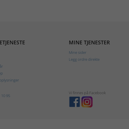
ETJENESTE
MINE TJENESTER
Mine sider
Legg ordre direkte
år
øp
plysninger
Vi finnes på Facebook
 10 95