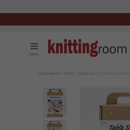
Meny
Hobbyhjørnet
>
Hobby
>
Hobbysett
> Julehobby Borddek