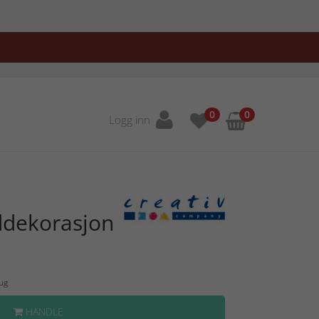
0
0
Logg inn
ddekorasjon
Aug
HANDLE