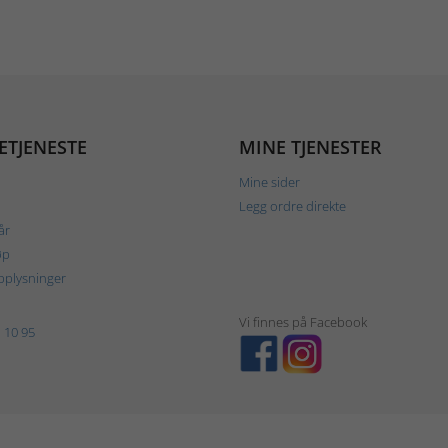
ETJENESTE
MINE TJENESTER
Mine sider
Legg ordre direkte
år
øp
plysninger
Vi finnes på Facebook
 10 95