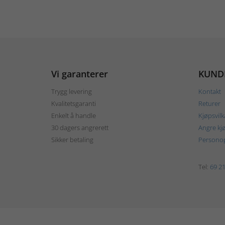
Vi garanterer
KUND
Trygg levering
Kontakt
Kvalitetsgaranti
Returer
Enkelt å handle
Kjøpsvilk
30 dagers angrerett
Angre kj
Sikker betaling
Personop
Tel:
69 21