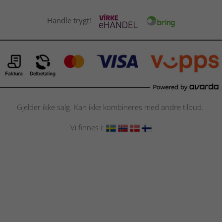
Handle trygt!
Gjelder ikke salg. Kan ikke kombineres med andre tilbud.
Vi finnes i: