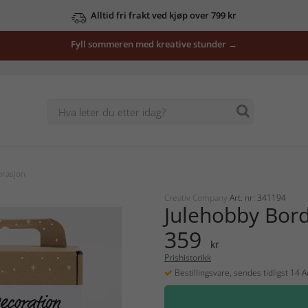
Alltid fri frakt ved kjøp over 799 kr
Fyll sommeren med kreative stunder →
orasjon
Creativ Company
Art. nr: 341194
Julehobby Bor
359
kr
Prishistorikk
Bestillingsvare, sendes tidligst 14 