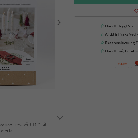
Handle trygt
Vi er 
Alltid fri frakt
Ved k
Ekspresslevering
F
Handle nå, betal s
eganse med vårt DIY Kit
nderla...