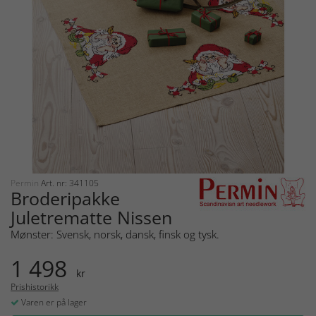
Permin
Art. nr: 341105
Broderipakke
Juletrematte Nissen
Mønster: Svensk, norsk, dansk, finsk og tysk.
1 498
kr
Prishistorikk
Varen er på lager