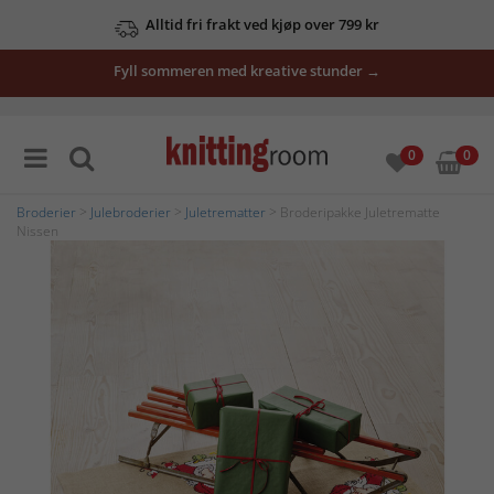
Alltid fri frakt ved kjøp over 799 kr
Fyll sommeren med kreative stunder →
0
0
Broderier
>
Julebroderier
>
Juletrematter
> Broderipakke Juletrematte
Nissen