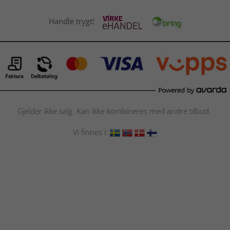
Handle trygt!
Gjelder ikke salg. Kan ikke kombineres med andre tilbud.
Vi finnes i: