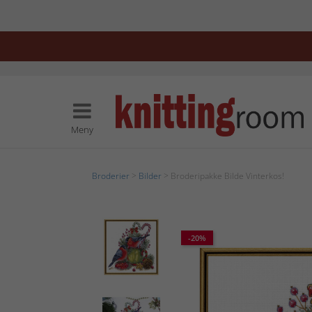
Meny
Broderier
>
Bilder
> Broderipakke Bilde Vinterkos!
-20%