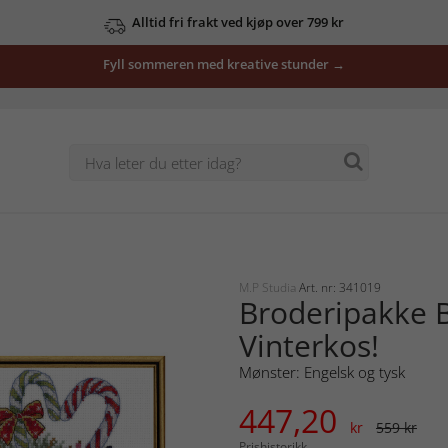
Alltid fri frakt ved kjøp over 799 kr
Fyll sommeren med kreative stunder →
M.P Studia
Art. nr: 341019
Broderipakke B
Vinterkos!
Mønster: Engelsk og tysk
447,20
kr
559 kr
Prishistorikk