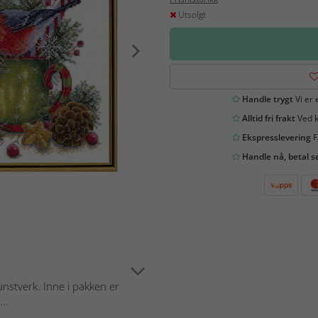
Utsolgt
Handle trygt
Vi er 
Alltid fri frakt
Ved k
Ekspresslevering
F
Handle nå, betal s
unstverk. Inne i pakken er
...