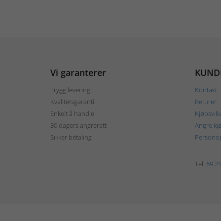
Vi garanterer
KUND
Trygg levering
Kontakt
Kvalitetsgaranti
Returer
Enkelt å handle
Kjøpsvilk
30 dagers angrerett
Angre kj
Sikker betaling
Personop
Tel:
69 21