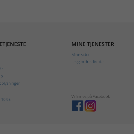
ETJENESTE
MINE TJENESTER
Mine sider
Legg ordre direkte
år
øp
plysninger
Vi finnes på Facebook
 10 95