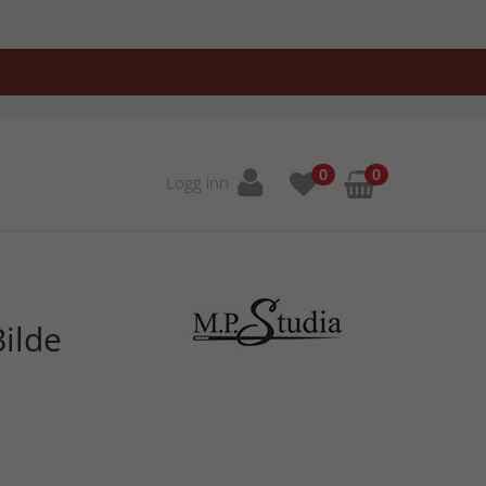
0
0
Logg inn
ilde