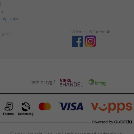
år
øp
plysninger
Vi finnes på Facebook
 10 95
Handle trygt!
Gjelder ikke salg. Kan ikke kombineres med andre tilbud.