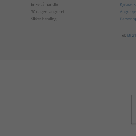
Enkelt å handle
Kjøpsvilk
30 dagers angrerett
Angre kj
Sikker betaling
Personop
Tel:
69 21