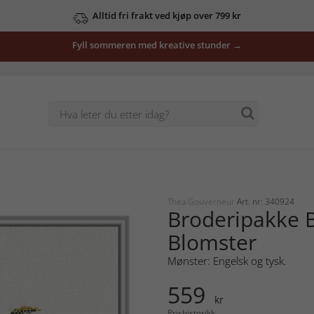
Alltid fri frakt ved kjøp over 799 kr
Fyll sommeren med kreative stunder →
Thea Gouverneur
Art. nr: 340924
Broderipakke 
Blomster
Mønster: Engelsk og tysk.
559
kr
Prishistorikk