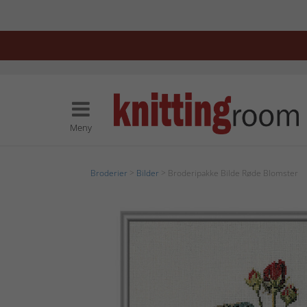
Meny
Broderier
>
Bilder
> Broderipakke Bilde Røde Blomster