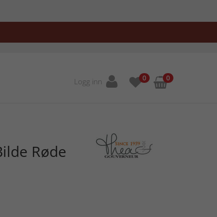
0
0
Logg inn
Bilde Røde