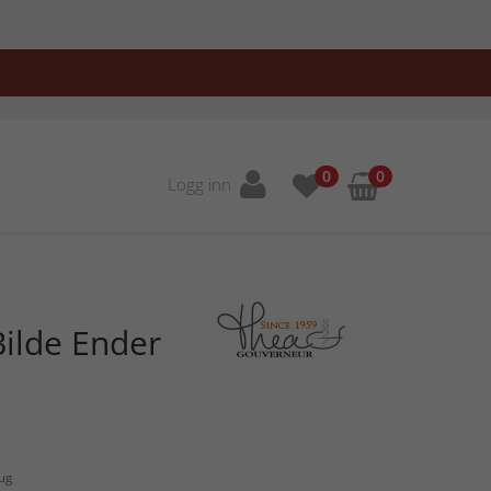
0
0
Logg inn
ilde Ender
Aug