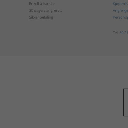
Enkelt å handle
Kjøpsvilk
30 dagers angrerett
Angre kj
Sikker betaling
Personop
Tel:
69 21