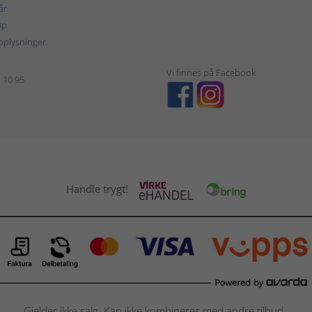
år
øp
plysninger
Vi finnes på Facebook
 10 95
Handle trygt!
Gjelder ikke salg. Kan ikke kombineres med andre tilbud.