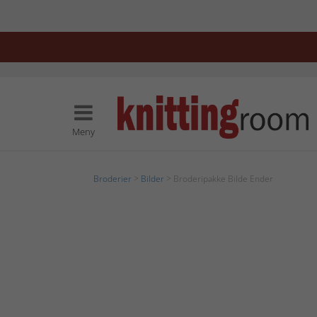
Meny
Broderier
>
Bilder
> Broderipakke Bilde Ender