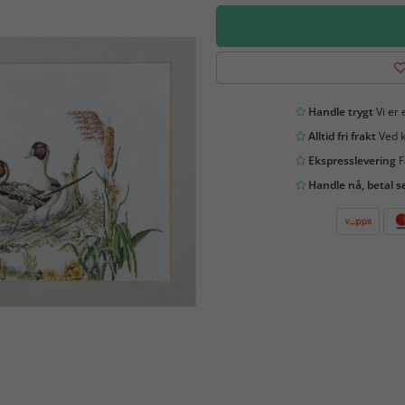
Handle trygt
Vi er 
Alltid fri frakt
Ved k
Ekspresslevering
F
Handle nå, betal s