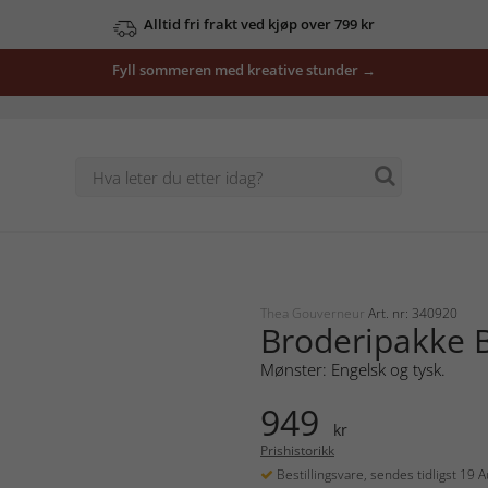
Alltid fri frakt ved kjøp over 799 kr
Fyll sommeren med kreative stunder →
Thea Gouverneur
Art. nr: 340920
Broderipakke B
Mønster: Engelsk og tysk.
949
kr
Prishistorikk
Bestillingsvare, sendes tidligst 19 