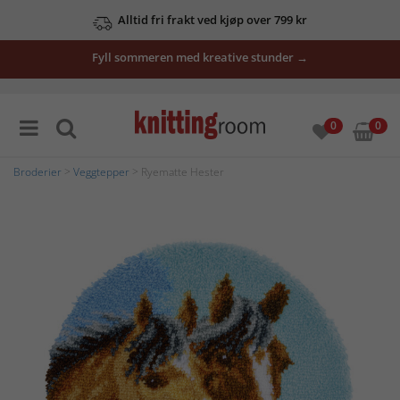
Alltid fri frakt ved kjøp over 799 kr
Fyll sommeren med kreative stunder →
0
0
Broderier
>
Veggtepper
> Ryematte Hester