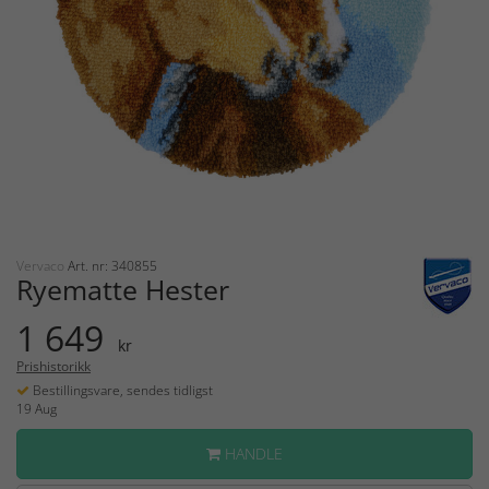
Vervaco
Art. nr: 340855
Ryematte Hester
1 649
kr
Prishistorikk
Bestillingsvare, sendes tidligst
19 Aug
HANDLE