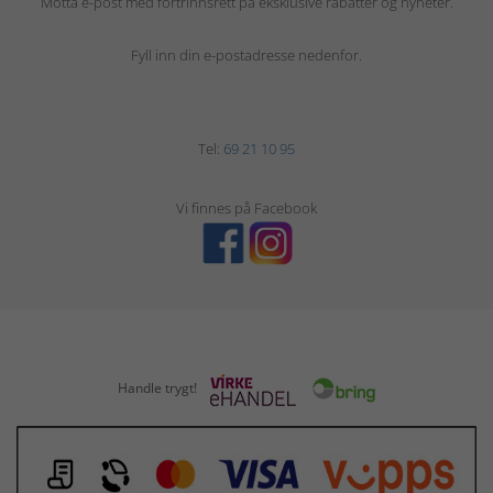
Motta e-post med fortrinnsrett på eksklusive rabatter og nyheter.
Fyll inn din e-postadresse nedenfor.
Tel:
69 21 10 95
Vi finnes på Facebook
Handle trygt!