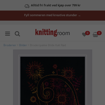
Alltid fri frakt ved kjøp over 799 kr
Fyll sommeren med kreative stunder →
0
0
Broderier
>
Bilder
> Broderipakke Bilde Katt Rød