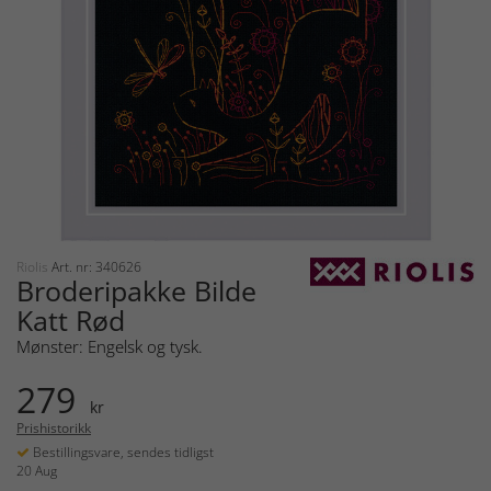
Riolis
Art. nr: 340626
Broderipakke Bilde
Katt Rød
Mønster: Engelsk og tysk.
279
kr
Prishistorikk
Bestillingsvare, sendes tidligst
20 Aug