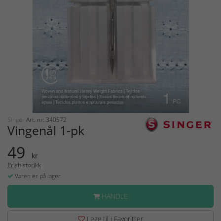
Singer
Art. nr: 340572
Vingenål 1-pk
49
kr
Prishistorikk
Varen er på lager
HANDLE
Legg til i Favoritter