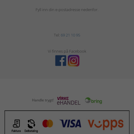
Fyll inn din e-postadresse nedenfor.
Tel:
69 21 10 95
Vi finnes på Facebook
Handle trygt!