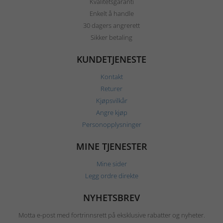
Kvalitetsgaranti
Enkelt å handle
30 dagers angrerett
Sikker betaling
KUNDETJENESTE
Kontakt
Returer
Kjøpsvilkår
Angre kjøp
Personopplysninger
MINE TJENESTER
Mine sider
Legg ordre direkte
NYHETSBREV
Motta e-post med fortrinnsrett på eksklusive rabatter og nyheter.