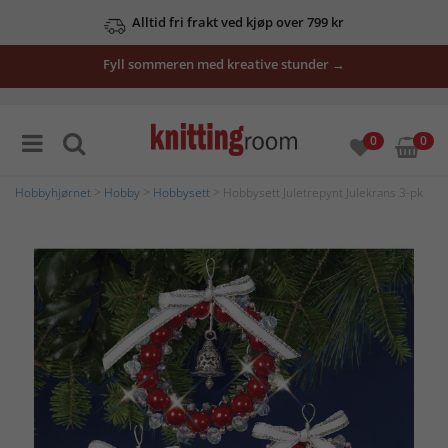
Alltid fri frakt ved kjøp over 799 kr
Fyll sommeren med kreative stunder →
0
0
Hobbyhjørnet
>
Hobby
>
Hobbysett
> Hobbysett Juletrepynt Julekrans 3-pk