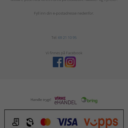
Fyll inn din e-postadresse nedenfor.
Tel:
69 21 10 95
Vi finnes på Facebook
Handle trygt!