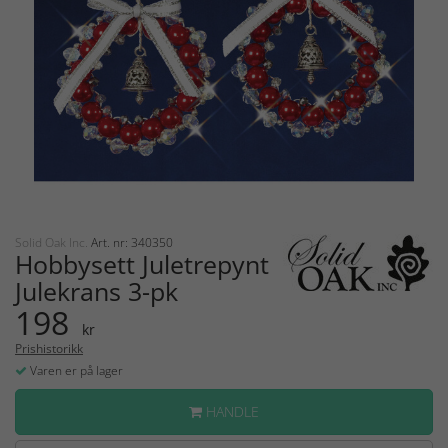
Solid Oak Inc.
Art. nr: 340350
Hobbysett Juletrepynt
Julekrans 3-pk
198
kr
Prishistorikk
Varen er på lager
HANDLE