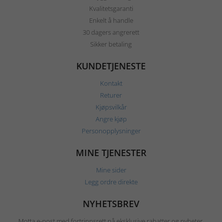
Kvalitetsgaranti
Enkelt å handle
30 dagers angrerett
Sikker betaling
KUNDETJENESTE
Kontakt
Returer
Kjøpsvilkår
Angre kjøp
Personopplysninger
MINE TJENESTER
Mine sider
Legg ordre direkte
NYHETSBREV
Motta e-post med fortrinnsrett på eksklusive rabatter og nyheter.