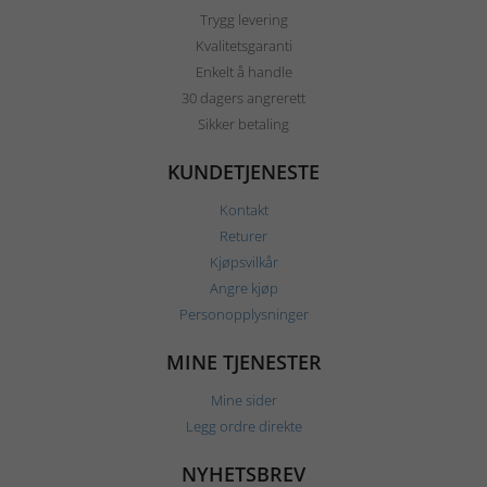
Trygg levering
Kvalitetsgaranti
Enkelt å handle
30 dagers angrerett
Sikker betaling
KUNDETJENESTE
Kontakt
Returer
Kjøpsvilkår
Angre kjøp
Personopplysninger
MINE TJENESTER
Mine sider
Legg ordre direkte
NYHETSBREV