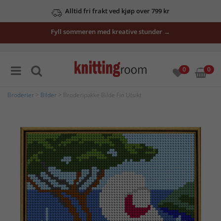
Alltid fri frakt ved kjøp over 799 kr
Fyll sommeren med kreative stunder →
0
0
Broderier
>
Bilder
> Broderipakke Bilde Fin Utsikt