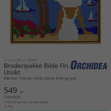
Orchidea
Art. nr: 340093
Broderipakke Bilde Fin
Utsikt
Mønster: Svensk, norsk, dansk, finsk og tysk.
549
kr
Prishistorikk
Bestillingsvare, sendes tidligst
25 Aug