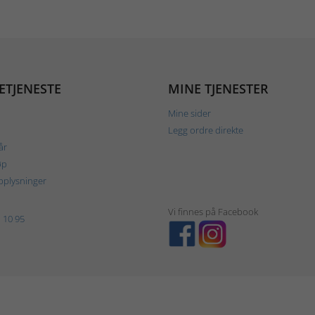
ETJENESTE
MINE TJENESTER
Mine sider
Legg ordre direkte
år
øp
plysninger
Vi finnes på Facebook
 10 95