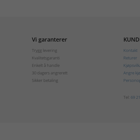
Vi garanterer
KUND
Trygg levering
Kontakt
Kvalitetsgaranti
Returer
Enkelt å handle
Kjøpsvilk
30 dagers angrerett
Angre kj
Sikker betaling
Personop
Tel:
69 21