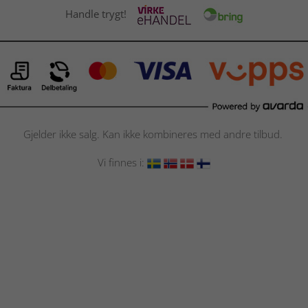
Handle trygt!
Gjelder ikke salg. Kan ikke kombineres med andre tilbud.
Vi finnes i: