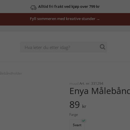
Alltid fri frakt ved kjøp over 799 kr
Fyll sommeren med kreative stunder →
ålebåndholder
muud
Art. nr: 331294
Enya Målebån
89
kr
Farge
Svart