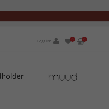
0
0
Logg inn
dholder