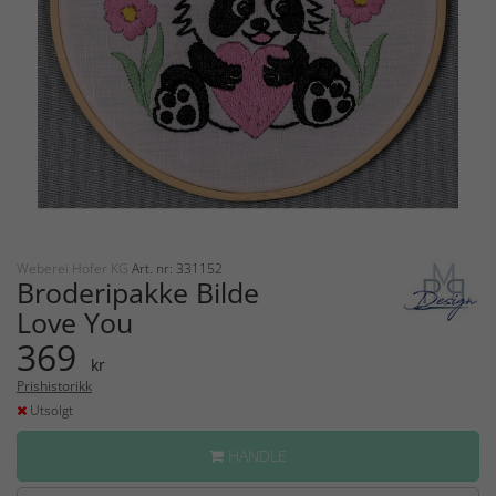
Weberei Hofer KG
Art. nr: 331152
Broderipakke Bilde
Love You
369
kr
Prishistorikk
Utsolgt
HANDLE