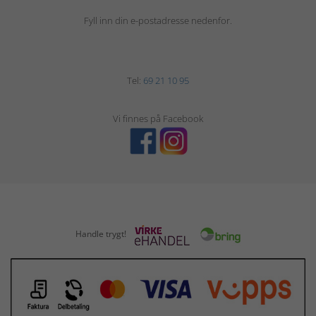
Fyll inn din e-postadresse nedenfor.
Tel:
69 21 10 95
Vi finnes på Facebook
Handle trygt!