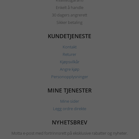
Kvalitetsgaranti
Enkelt å handle
30 dagers angrerett
Sikker betaling
KUNDETJENESTE
Kontakt
Returer
Kjøpsvilkår
Angre kjøp
Personopplysninger
MINE TJENESTER
Mine sider
Legg ordre direkte
NYHETSBREV
Motta e-post med fortrinnsrett på eksklusive rabatter og nyheter.