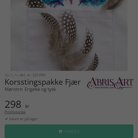
Abris Art
Art. nr: 331099
Korsstingspakke Fjær
Mønstre: Engelsk og tysk.
298
kr
Prishistorikk
Varen er på lager
HANDLE