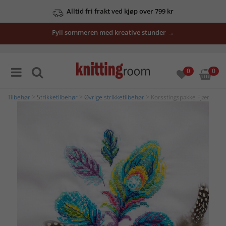
Alltid fri frakt ved kjøp over 799 kr
Fyll sommeren med kreative stunder →
0
0
Tilbehør
>
Strikketilbehør
>
Øvrige strikketilbehør
> Korsstingspakke Fjær