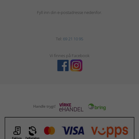
Fyll inn din e-postadresse nedenfor.
Tel:
69 21 10 95
Vi finnes på Facebook
Handle trygt!