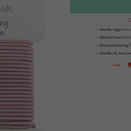
Handle trygt
Vi er 
Alltid fri frakt
Ved k
Ekspresslevering
F
Handle nå, betal s