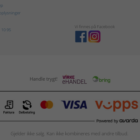
øp
plysninger
Vi finnes på Facebook
 10 95
Handle trygt!
Gjelder ikke salg. Kan ikke kombineres med andre tilbud.