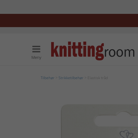
Meny
Tilbehør
>
Strikketilbehør
> Elastisk tråd