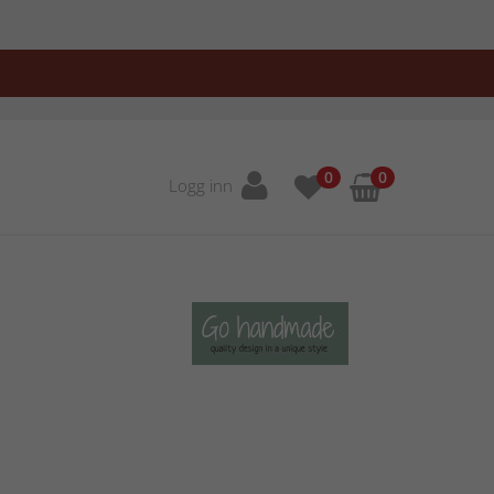
0
0
Logg inn