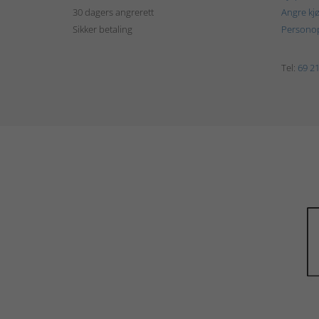
30 dagers angrerett
Angre kj
Sikker betaling
Personop
Tel:
69 21