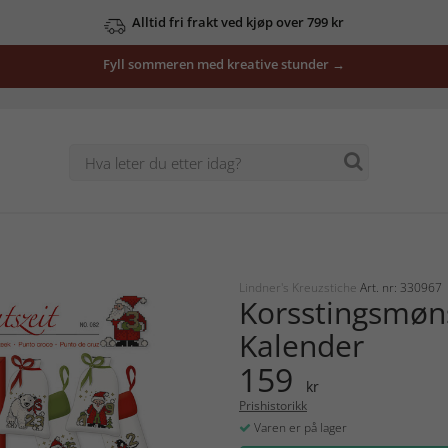
Alltid fri frakt ved kjøp over 799 kr
Fyll sommeren med kreative stunder →
Lindner's Kreuzstiche
Art. nr: 330967
Korsstingsmøn
Kalender
159
kr
Prishistorikk
Varen er på lager