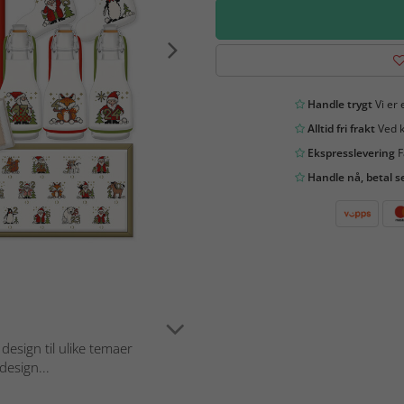
Handle trygt
Vi er 
Alltid fri frakt
Ved k
Ekspresslevering
F
Handle nå, betal s
esign til ulike temaer
design...