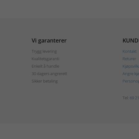
Vi garanterer
KUND
Trygg levering
Kontakt
Kvalitetsgaranti
Returer
Enkelt å handle
Kjøpsvilk
30 dagers angrerett
Angre kj
Sikker betaling
Personop
Tel:
69 21