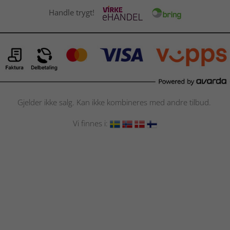
Handle trygt!
Gjelder ikke salg. Kan ikke kombineres med andre tilbud.
Vi finnes i: