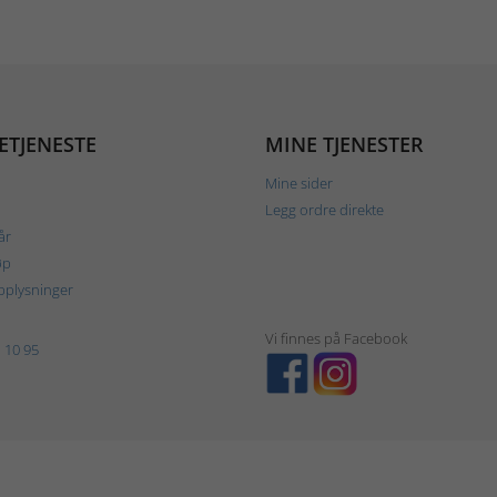
ETJENESTE
MINE TJENESTER
Mine sider
Legg ordre direkte
år
øp
plysninger
Vi finnes på Facebook
 10 95