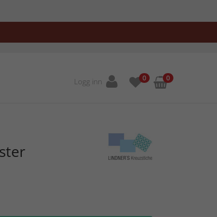
0
0
Logg inn
ster