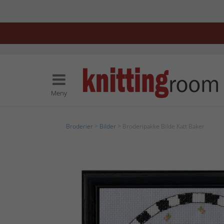
Meny
Broderier
>
Bilder
> Broderipakke Bilde Katt Baker