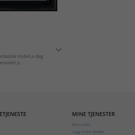
antastisk motiv!La deg
essuten p...
ETJENESTE
MINE TJENESTER
Mine sider
Legg ordre direkte