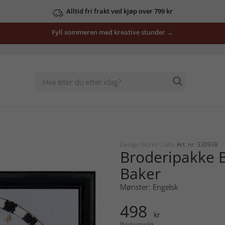
Alltid fri frakt ved kjøp over 799 kr
Fyll sommeren med kreative stunder →
Design Works Crafts
Art. nr: 330938
Broderipakke B
Baker
Mønster: Engelsk
498
kr
Prishistorikk