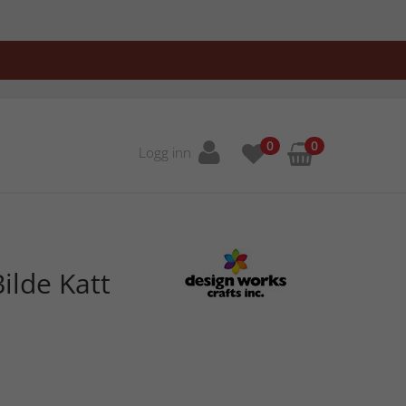
0
0
Logg inn
ilde Katt