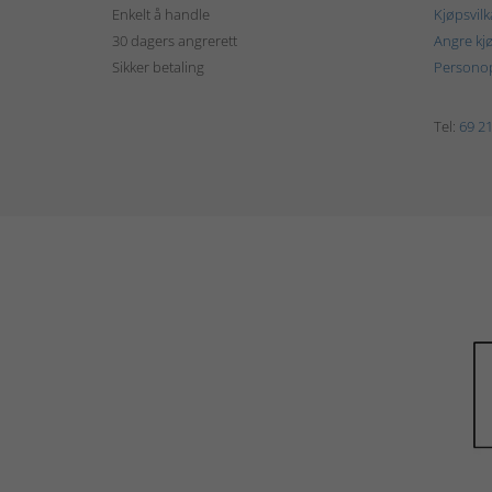
Enkelt å handle
Kjøpsvilk
30 dagers angrerett
Angre kj
Sikker betaling
Personop
Tel:
69 21