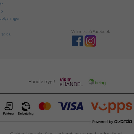
år
øp
plysninger
Vi finnes på Facebook
 10 95
Handle trygt!
Gjelder ikke salg. Kan ikke kombineres med andre tilbud.