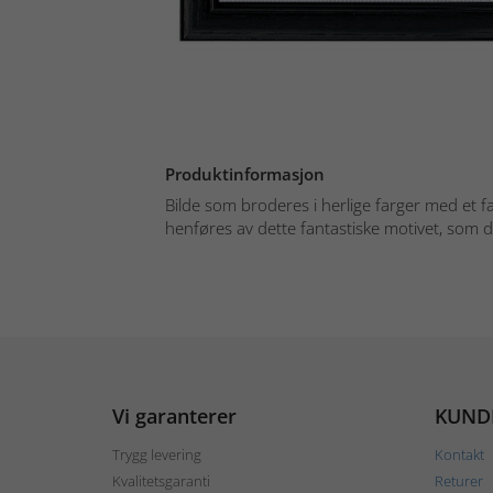
Produktinformasjon
Bilde som broderes i herlige farger med et f
henføres av dette fantastiske motivet, som d
Vi garanterer
KUND
Trygg levering
Kontakt
Kvalitetsgaranti
Returer