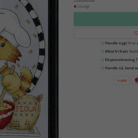
Utsolgt
Handle trygt
Vi er 
Alltid fri frakt
Ved k
Ekspresslevering
F
Handle nå, betal s