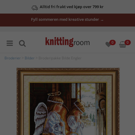
Alltid fri frakt ved kjøp over 799 kr
Fyll sommeren med kreative stunder →
0
0
Broderier
>
Bilder
> Broderipakke Bilde Engler