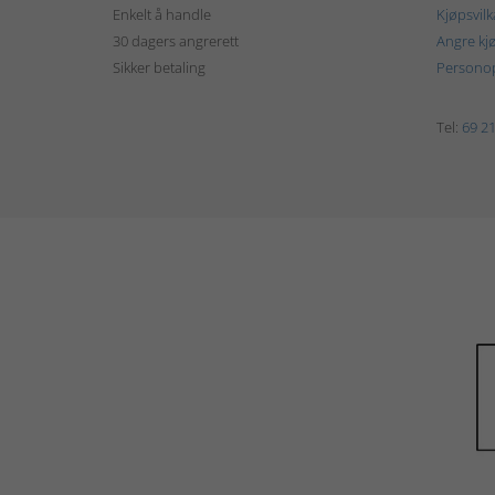
Enkelt å handle
Kjøpsvilk
30 dagers angrerett
Angre kj
Sikker betaling
Personop
Tel:
69 21