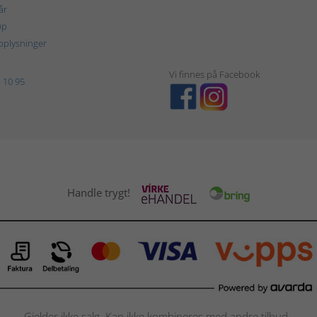
år
øp
plysninger
Vi finnes på Facebook
 10 95
Handle trygt!
Gjelder ikke salg. Kan ikke kombineres med andre tilbud.