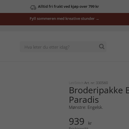
Alltid fri frakt ved kjøp over 799 kr
Fyll sommeren med kreative stunder →
LetiStitch
Art. nr: 330560
Broderipakke B
Paradis
Mønstre: Engelsk.
939
kr
Prishistorikk