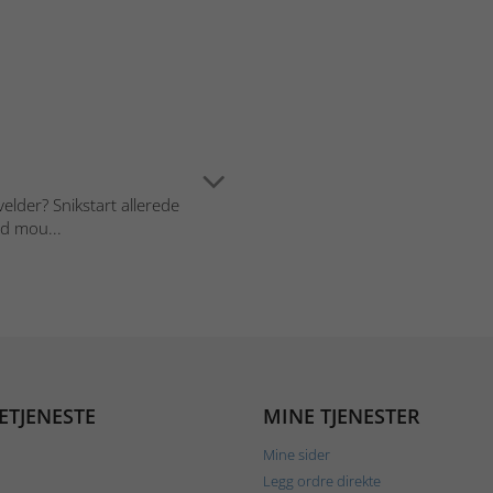
velder? Snikstart allerede
ed mou...
ETJENESTE
MINE TJENESTER
Mine sider
Legg ordre direkte