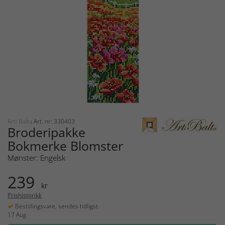
Arti Balta
Art. nr: 330403
Broderipakke
Bokmerke Blomster
Mønster: Engelsk
239
kr
Prishistorikk
Bestillingsvare, sendes tidligst
17 Aug