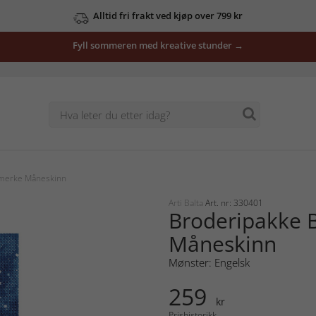
Alltid fri frakt ved kjøp over 799 kr
Fyll sommeren med kreative stunder →
merke Måneskinn
Arti Balta
Art. nr: 330401
Broderipakke
Måneskinn
Mønster: Engelsk
259
kr
Prishistorikk