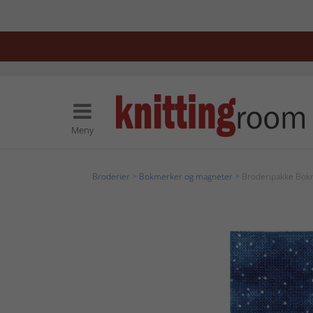
Meny
Broderier
>
Bokmerker og magneter
> Broderipakke Bok