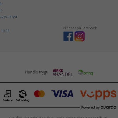
år
øp
plysninger
Vi finnes på Facebook
 10 95
Handle trygt!
Gjelder ikke salg. Kan ikke kombineres med andre tilbud.