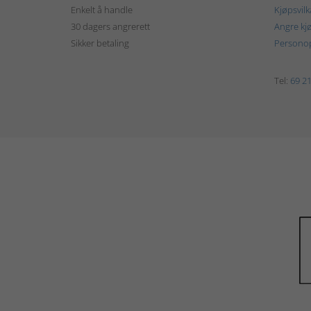
Enkelt å handle
Kjøpsvilk
30 dagers angrerett
Angre kj
Sikker betaling
Personop
Tel:
69 21