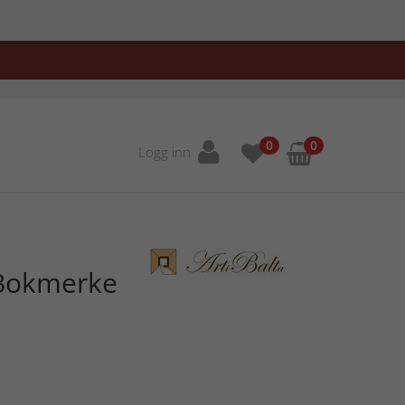
0
0
Logg inn
 Bokmerke