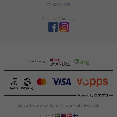
Tel:
69 21 10 95
Vi finnes på Facebook
Handle trygt!
Gjelder ikke salg. Kan ikke kombineres med andre tilbud.
Vi finnes i: