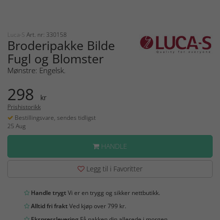
Luca-S
Art. nr: 330158
Broderipakke Bilde
Fugl og Blomster
Mønstre: Engelsk.
298
kr
Prishistorikk
Bestillingsvare, sendes tidligst
25 Aug
HANDLE
Legg til i Favoritter
Handle trygt
Vi er en trygg og sikker nettbutikk.
Alltid fri frakt
Ved kjøp over 799 kr.
Ekspresslevering
Få pakken din allerede i morgen.