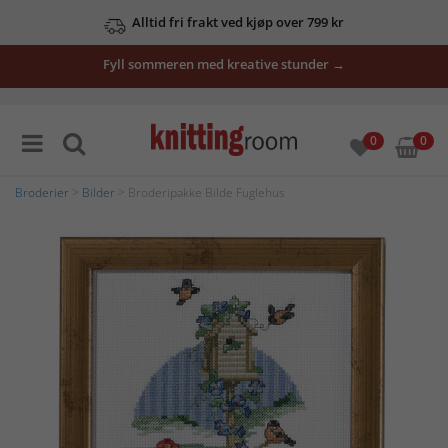
Alltid fri frakt ved kjøp over 799 kr
Fyll sommeren med kreative stunder →
0
0
Broderier
>
Bilder
> Broderipakke Bilde Fuglehus