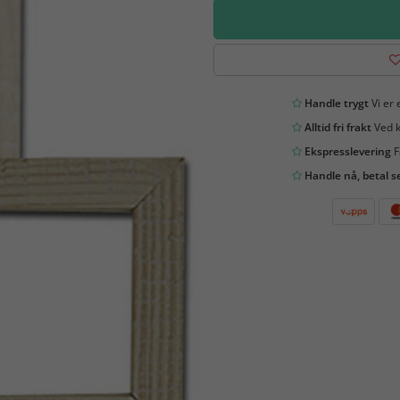
Handle trygt
Vi er 
Alltid fri frakt
Ved k
Ekspresslevering
F
Handle nå, betal s