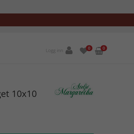
0
0
Logg inn
et 10x10