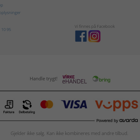
øp
plysninger
Vi finnes på Facebook
 10 95
Handle trygt!
Gjelder ikke salg. Kan ikke kombineres med andre tilbud.