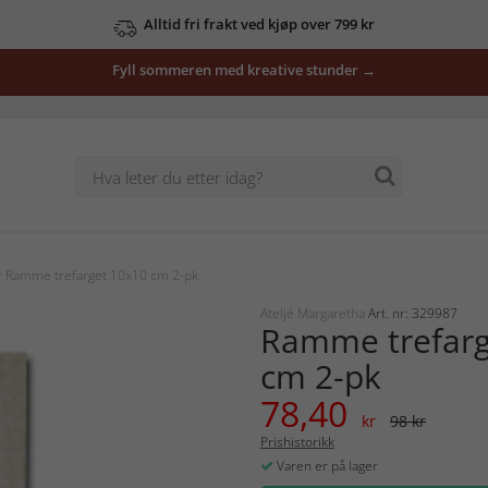
Alltid fri frakt ved kjøp over 799 kr
Fyll sommeren med kreative stunder →
 Ramme trefarget 10x10 cm 2-pk
Ateljé Margaretha
Art. nr: 329987
Ramme trefarg
cm 2-pk
78,40
kr
98 kr
Prishistorikk
Varen er på lager