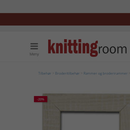
Meny
Tilbehør
>
Broderitilbehør
>
Rammer og broderirammer
>
-20%