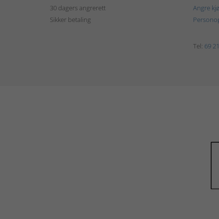
30 dagers angrerett
Angre kj
Sikker betaling
Personop
Tel:
69 21