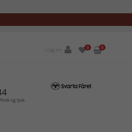
0
0
Logg inn
34
finsk og tysk.