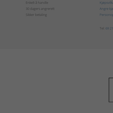
Enkelt å handle
Kjøpsvilk
30 dagers angrerett
Angre kj
Sikker betaling
Personop
Tel:
69 21