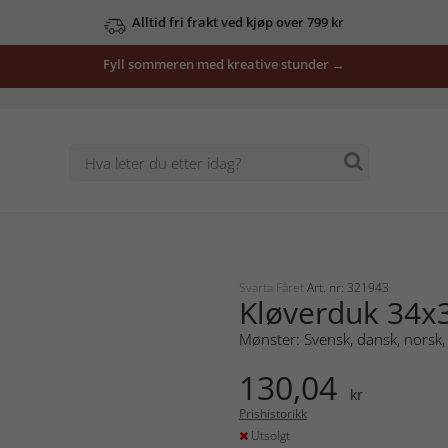
Alltid fri frakt ved kjøp over 799 kr
Fyll sommeren med kreative stunder →
Svarta Fåret
Art. nr: 321943
Kløverduk 34x
Mønster: Svensk, dansk, norsk, 
130,04
kr
Prishistorikk
Utsolgt