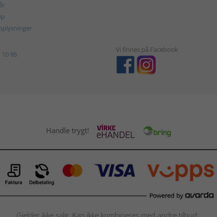
år
øp
plysninger
Vi finnes på Facebook
 10 95
Handle trygt!
Gjelder ikke salg. Kan ikke kombineres med andre tilbud.