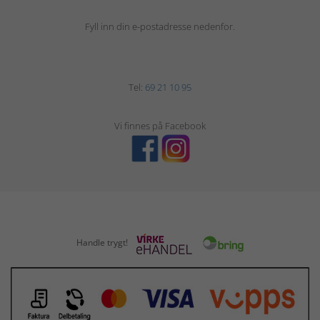
Fyll inn din e-postadresse nedenfor.
Tel:
69 21 10 95
Vi finnes på Facebook
Handle trygt!