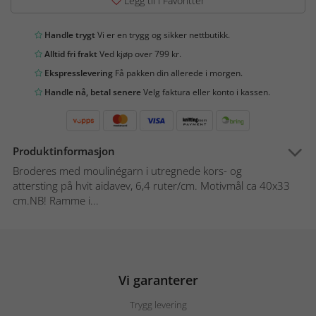
Legg til i Favoritter
Handle trygt
Vi er en trygg og sikker nettbutikk.
Alltid fri frakt
Ved kjøp over 799 kr.
Ekspresslevering
Få pakken din allerede i morgen.
Handle nå, betal senere
Velg faktura eller konto i kassen.
Produktinformasjon
Broderes med moulinégarn i utregnede kors- og
attersting på hvit aidavev, 6,4 ruter/cm. Motivmål ca 40x33
cm.NB! Ramme i...
Vi garanterer
Trygg levering