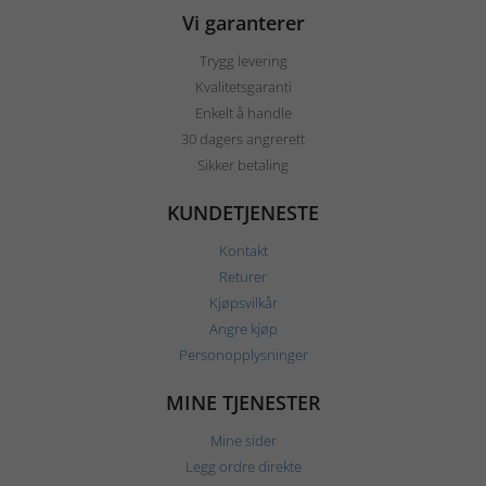
Vi garanterer
Trygg levering
Kvalitetsgaranti
Enkelt å handle
30 dagers angrerett
Sikker betaling
KUNDETJENESTE
Kontakt
Returer
Kjøpsvilkår
Angre kjøp
Personopplysninger
MINE TJENESTER
Mine sider
Legg ordre direkte