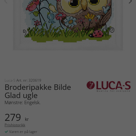
Luca-S
Art. nr: 320619
Broderipakke Bilde
Glad ugle
Mønstre: Engelsk.
279
kr
Prishistorikk
Varen er på lager