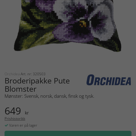
Orchidea
Art. nr: 320503
Broderipakke Pute
Blomster
Mønster: Svensk, norsk, dansk, finsk og tysk.
649
kr
Prishistorikk
Varen er på lager