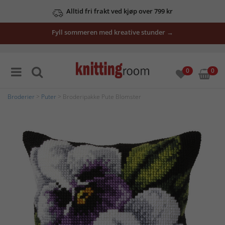
Alltid fri frakt ved kjøp over 799 kr
Fyll sommeren med kreative stunder →
0
0
Broderier
>
Puter
> Broderipakke Pute Blomster